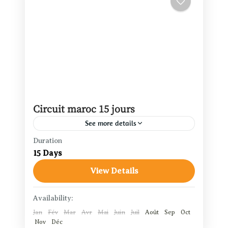
Circuit maroc 15 jours
See more details
Duration
Marrakech
,
Ait Benhaddou
,
15 Days
Casablanca
,
Chefchaouen
,
Essaouira
,
View Details
Fès
,
La Vallée de l’Ourika
,
Merzouga
,
Ouarzazate
,
Rabat
Availability:
Jan
Fév
Mar
Avr
Mai
Juin
Juil
Août
Sep
Oct
Nov
Déc