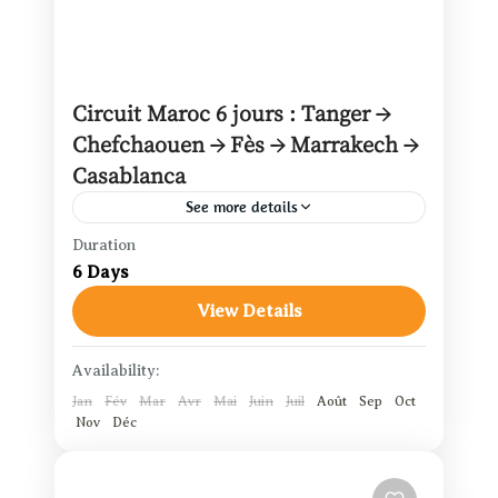
Circuit Maroc 6 jours : Tanger →
Chefchaouen → Fès → Marrakech →
Casablanca
See more details
Duration
Marrakech
,
Casablanca
,
Chefchaouen
,
6 Days
Fès
,
Tanger
View Details
1 Person
Availability:
Jan
Fév
Mar
Avr
Mai
Juin
Juil
Août
Sep
Oct
Nov
Déc