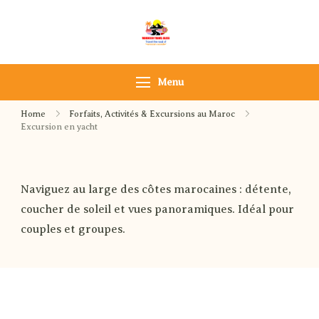
Morocco Travel bliss
Morocco Private Tours &
Sahara Desert Adventures
Menu
Home
Forfaits, Activités & Excursions au Maroc
Excursion en yacht
Naviguez au large des côtes marocaines : détente,
coucher de soleil et vues panoramiques. Idéal pour
couples et groupes.