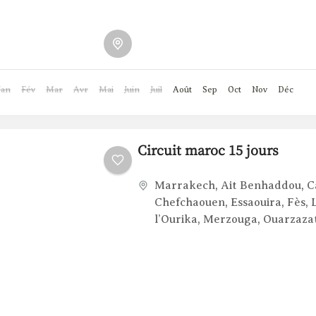
Jan
Fév
Mar
Avr
Mai
Juin
Juil
Août
Sep
Oct
Nov
Déc
Circuit maroc 15 jours
Marrakech
,
Ait Benhaddou
,
C
Chefchaouen
,
Essaouira
,
Fès
,
l’Ourika
,
Merzouga
,
Ouarzaza