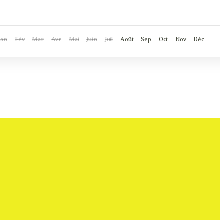
Jan
Fév
Mar
Avr
Mai
Juin
Juil
Août
Sep
Oct
Nov
Déc