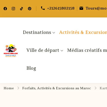
+212615802158
Tours@mor
Destinations
Activités & Excursio
Ville de départ
Médias créatifs 
Morocco Travel bliss
Morocco Private Tours & Sahara Desert Adv
Blog
Home
Forfaits, Activités & Excursions au Maroc
Kart