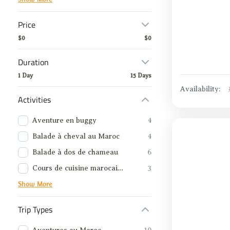
Price
$0
$0
Duration
1 Day
15 Days
Availability:
Activities
Aventure en buggy
4
Balade à cheval au Maroc
4
Balade à dos de chameau
6
Cours de cuisine marocaine
3
Show More
Trip Types