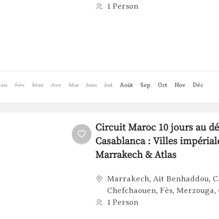
1 Person
Jan
Fév
Mar
Avr
Mai
Juin
Juil
Août
Sep
Oct
Nov
Déc
Circuit Maroc 10 jours au dé
Casablanca : Villes impérial
Marrakech & Atlas
Marrakech
,
Ait Benhaddou
,
C
Chefchaouen
,
Fès
,
Merzouga
,
1 Person