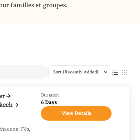
our familles et groupes.
Sort
(Recently Added)
er →
Duration
6 Days
kech →
View Details
chaouen
,
Fès
,