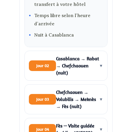
transfert à votre hôtel
Temps libre selon l’heure
d’arrivée
Nuit à Casablanca
Casablanca → Rabat
→ Chefchaouen
Jour 02
▼
(nuit)
Chefchaouen →
Volubilis → Meknès
Jour 03
▼
→ Fès (nuit)
Fès — Visite guidée
Jour 04
▼