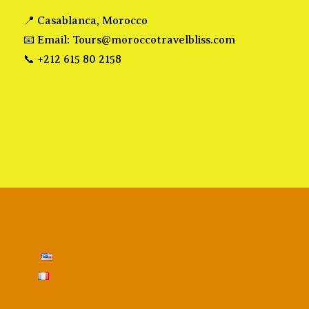
📍 Casablanca, Morocco
📧 Email:
Tours@moroccotravelbliss.com
📞 +212 615 80 2158
© Copyright 2025 Morocco Travel Bliss
Travel Monster
by
WP Travel Engine.
Powered by
WordPress
.
English
Français