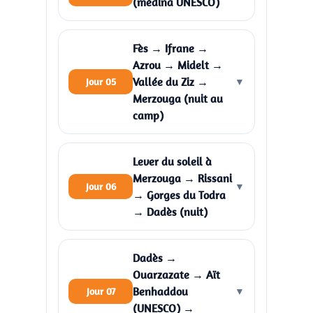
(médina UNESCO)
Fès → Ifrane →
Azrou → Midelt →
Vallée du Ziz →
Jour 05
▼
Merzouga (nuit au
camp)
Lever du soleil à
Merzouga → Rissani
Jour 06
▼
→ Gorges du Todra
→ Dadès (nuit)
Dadès →
Ouarzazate → Aït
Benhaddou
Jour 07
▼
(UNESCO) →