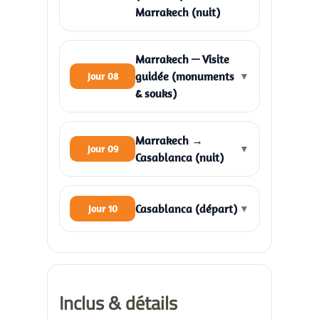
Marrakech (nuit)
Marrakech — Visite
guidée (monuments
Jour 08
▼
& souks)
Marrakech →
Jour 09
▼
Casablanca (nuit)
Casablanca (départ)
Jour 10
▼
Inclus & détails